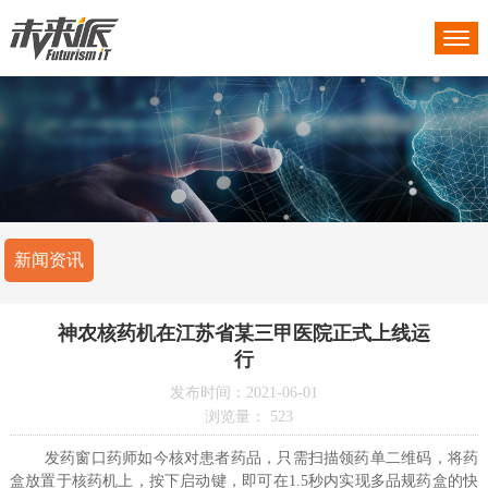
新闻资讯
神农核药机在江苏省某三甲医院正式上线运
行
发布时间：2021-06-01
浏览量：
523
发药窗口药师如今核对患者药品，只需扫描领药单二维码，将药
盒放置于核药机上，按下启动键，即可在
1.5秒内实现多品规药盒的快