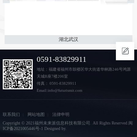
湖北武汉
0591-83829911
地址：福建省福州市鼓楼区华大街道华林路246号鸿源
天城B座7楼206室
传真： 0591-83829911
Email:info@futurismit.com
联系我们
网站地图
法律申明
Copyright © 2021福州未来派信息科技有限公司. All Rights Reserved.
闽
ICP备2021005446号-1
Designed by.